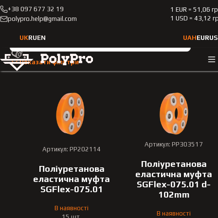
+38 097 677 32 19
1 EUR = 51,06 г
Каталог
Еластична муфта карданного валу
1 USD = 43,12 г
polypro.help@gmail.com
Еластична муфта карданно
UK
RU
EN
UAH
EUR
US
Тип транспортного засобу
Показати фільтри
Оберіть тип транспортного засобу
Марка автомобіля
Оберіть марку
Артикул: PP303517
Модель
Артикул: PP202114
Поліуретанова
Оберіть модель
Поліуретанова
еластична муфта
еластична муфта
SGFlex-075.01 d-
SGFlex-075.01
Рік випуску
102mm
Оберіть рік випуску
В наявності
В наявності
15 шт.