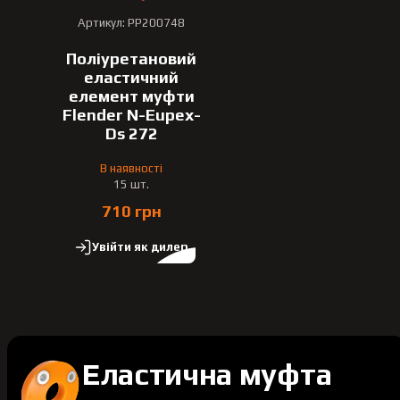
Артикул: PP200748
Поліуретановий
еластичний
елемент муфти
Flender N-Eupex-
Ds 272
В наявності
15 шт.
710 грн
Увійти як дилер
Еластична муфта