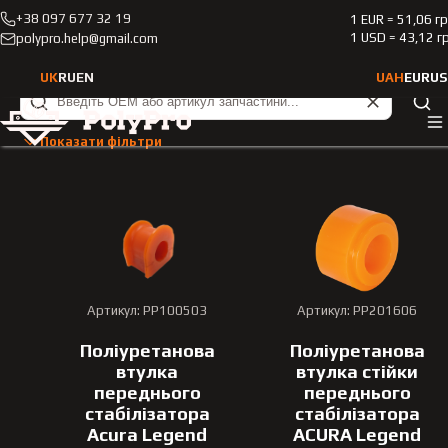
+38 097 677 32 19
1 EUR = 51,06 г
Каталог
Легкові автомобілі
Acura
Legend
1 USD = 43,12 г
polypro.help@gmail.com
1986-1995
UK
RU
EN
UAH
EUR
US
Легкові автомобілі Acura 
Тип транспортного засобу
Показати фільтри
Легкові автомобілі
Марка автомобіля
Acura
Артикул: PP100503
Артикул: PP201606
Модель
Поліуретанова
Поліуретанова
Legend
втулка
втулка стійки
переднього
переднього
Рік випуску
стабілізатора
стабілізатора
Acura Legend
ACURA Legend
1986-1995