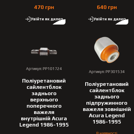
470 грн
640 грн
Увійти як дилер
Увійти як дилер
Артикул: PP101724
Артикул: PP301534
Поліуретановий
Поліуретановий
сайлентблок
сайлентблок
заднього
заднього
верхнього
підпружинного
поперечного
важеля зовнішній
важеля
Acura Legend
внутрішній Acura
1986-1995
Legend 1986-1995
В наявності