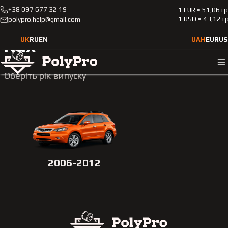
+38 097 677 32 19
1 EUR = 51,06 г
Каталог
Легкові автомобілі
Acura
Rdx
1 USD = 43,12 г
polypro.help@gmail.com
UK
RU
EN
UAH
EUR
US
Rdx
Оберіть рік випуску
2006-2012