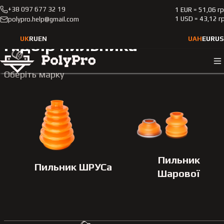
+38 097 677 32 19
1 EUR = 51,06 г
Каталог
Підбір пильника
1 USD = 43,12 г
polypro.help@gmail.com
UK
RU
EN
UAH
EUR
US
Підбір пильника
Оберіть марку
Пильник
Пильник ШРУСа
Шарової