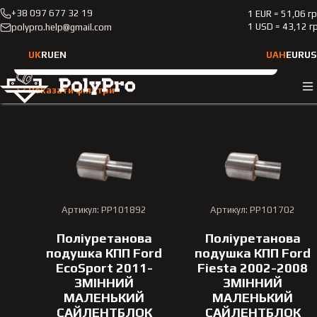
+38 097 677 32 19
1 EUR = 51,06 г
Каталог
Сайлентблок із зовнішньою обоймою
1 USD = 43,12 г
polypro.help@gmail.com
Сайлентблок із зовнішнь
UK
RU
EN
UAH
EUR
US
Тип транспортного засобу
Показати фільтри
Оберіть тип транспортного засобу
Марка автомобіля
Оберіть марку
Артикул: PP101892
Артикул: PP101702
Модель
Поліуретанова
Поліуретанова
Оберіть модель
подушка КПП Ford
подушка КПП Ford
EcoSport 2011-
Fiesta 2002-2008
Рік випуску
ЗМІННИЙ
ЗМІННИЙ
МАЛЕНЬКИЙ
МАЛЕНЬКИЙ
Оберіть рік випуску
САЙЛЕНТБЛОК
САЙЛЕНТБЛОК