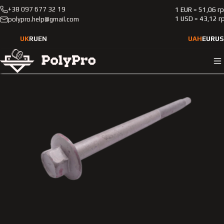
+38 097 677 32 19
1 EUR = 51,06 г
Каталог
Легкові автомобілі
Lexus
Gx
2009-
1 USD = 43,12 г
polypro.help@gmail.com
Болт кріплення подушки рами кузова Lexus Gx 2010-2013 2
й, 3-й ряд
UK
RU
EN
UAH
EUR
US