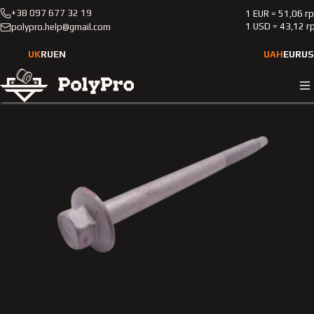
+38 097 677 32 19
1 EUR = 51,06 г
Каталог
Легкові автомобілі
Lexus
Gx
2009-
1 USD = 43,12 г
polypro.help@gmail.com
Болт кріплення подушки рами кузова Lexus Gx 2010-2013 2
й, 3-й ряд
UK
RU
EN
UAH
EUR
US