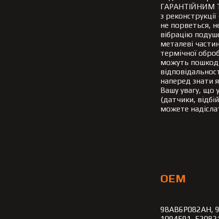
ГАРАНТІЙНИМ Т
з реконструкції
не порветься, н
вібрацію подушо
металеві частин
термічної обро
можуть пошкоди
відповідальност
наперед знати я
Вашу увагу, що 
(датчики, відбі
можете надіслат
OEM
98AB6P082AH, 9
1094591, 52082