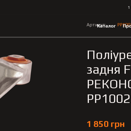
1
004
Поліуретанова подушка КПП задня Ford Focus 1998-200
Артикул:
PP100
Каталог
Про
Поліур
задня 
РЕКОН
PP1002
1 850 грн