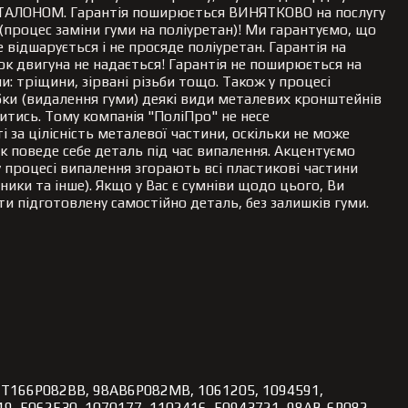
АЛОНОМ. Гарантія поширюється ВИНЯТКОВО на послугу
 (процес заміни гуми на поліуретан)! Ми гарантуємо, що
е відшарується і не просяде поліуретан. Гарантія на
к двигуна не надається! Гарантія не поширюється на
и: тріщини, зірвані різьби тощо. Також у процесі
бки (видалення гуми) деякі види металевих кронштейнів
тись. Тому компанія "ПоліПро" не несе
і за цілісність металевої частини, оскільки не може
к поведе себе деталь під час випалення. Акцентуємо
у процесі випалення згорають всі пластикові частини
йники та інше). Якщо у Вас є сумніви щодо цього, Ви
и підготовлену самостійно деталь, без залишків гуми.
T166P082BB, 98AB6P082MB, 1061205, 1094591,
19, 5062530, 1070177, 1102416, 50943721, 98AB-6P082-