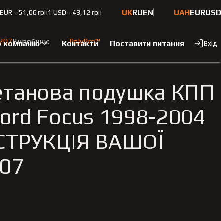
UK
RU
EN
UAH
EUR
USD
 EUR = 51,06 грн
1 USD = 43,12 грн
4 РЕКОНСТРУКЦІЯ ВАШОЇ
207
Виробник:
PolyPro™
 компанію
Контакти
Поставити питання
Вхід
етанова подушка КПП
Ford Focus 1998-2004
СТРУКЦІЯ ВАШОЇ
07