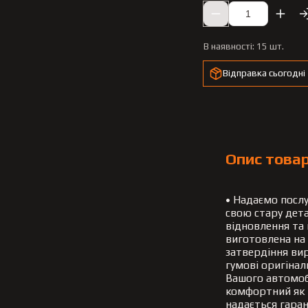
В наявності:
15 шт.
Відправка сьогодні
Опис това
• Надаємо послу
свою стару дета
відновлення та
виготовлена на
затвердіння вир
гумові оригінал
Вашого автомобі
комфортний як 
надається гаран