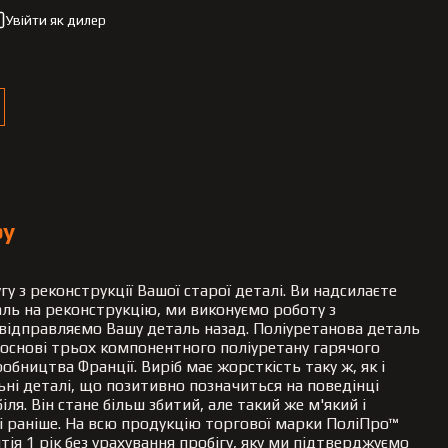
Увійти як дилер
ру
гу з реконструкції Вашої старої деталі. Ви надсилаєте
ль на реконструкцію, ми виконуємо роботу з
 відправляємо Вашу деталь назад. Поліуретанова деталь
 основі трьох компонентного поліуретану гарячого
обництва Франції. Виріб має жорсткість таку ж, як і
ьні деталі, що позитивно позначиться на поведінці
ля. Він стане більш збитий, але такий же м'який і
і раніше. На всю продукцію торгової марки ПоліПро™
тія 1 рік без урахування пробігу, яку ми підтверджуємо