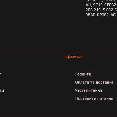
AH, 9T16-6P082-
208 219, 5 062 
98AB-6P082-AG
Інформація
г
Гарантії
Оплата та доставка
ти
Часті питання
Поставити питання