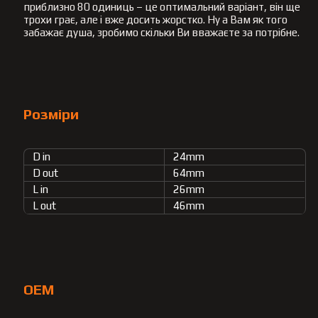
приблизно 80 одиниць – це оптимальний варіант, він ще
трохи грає, але і вже досить жорстко. Ну а Вам як того
забажає душа, зробимо скільки Ви вважаєте за потрібне.
Розміри
D in
24mm
D out
64mm
L in
26mm
L out
46mm
OEM