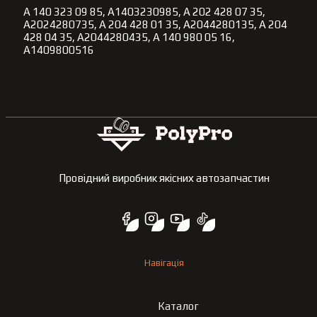
A 140 323 09 85, A1403230985, A 202 428 07 35,
A2024280735, A 204 428 01 35, A2044280135, A 204
428 04 35, A2044280435, A 140 980 05 16,
A1409800516
Провідний виробник якісних автозапчастин
Навігація
Каталог