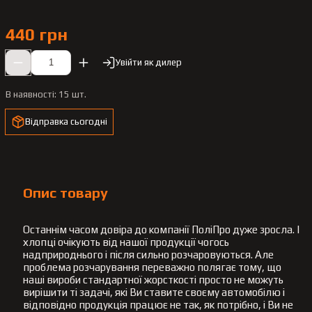
440 грн
Увійти як дилер
В наявності:
15 шт.
Відправка сьогодні
Опис товару
Останнім часом довіра до компанії ПоліПро дуже зросла. І
хлопці очікують від нашої продукції чогось
надприроднього і після сильно розчаровуються. Але
проблема розчарування переважно полягає тому, що
наші вироби стандартної жорсткості просто не можуть
вирішити ті задачі, які Ви ставите своєму автомобілю і
відповідно продукція працює не так, як потрібно, і Ви не