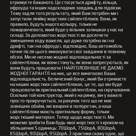
отримуєте бажаного. Це стосується дрифту, кільця,
офроуда та інших надскладних завдань для підвіски.
Тому задля того результату, який Вам потрібен ми і
запустили лінійку жорстких сайлентблоків. Вони, як
правило, будуть іншого кольору, тільки не
помаранчевого, який буде у вільних залишках у нас на
складі. За допомогою жорсткості ви досягнете
зменшення ходу важеля, що дуже потрібно як і на
дрифті, так і на офроуді і, відповідно, Ваш автомобіль
почне після цього виконувати свої завдання в повному
обсязі. Ми не несемо жодної відповідальності за
сайлентблоки, як вони стануть, як вони запресуються, як
вони будуть працювати І НАЙГОЛОВНІШЕ НЕ ДАЄМО
ЖОДНОЇ ГАРАНТІЇ на них, це все винятково Ваша
відповідальність. Величезний бонус, який Ви отримаєте
на наших жорстких сайлентблоках, це те, що він буде
працювати як оригінальний сайлентблок, на скручування.
Оскільки той конструктор, який є на ринку, він у важелі
просто прокручується, за рахунок того що не має
зовнішніх обойм, які вварені в поліуретан, а наші
сайлентблоки мають оригінальну форму, тільки
жорсткіший матеріал. Тепер щодо жорсткості. Ми
можемо зробити Вам будь-якої жорсткості з кроком на
збільшення 5 одиниць: 70ШорА, 75ШорА, 80ШорА,
85ШорА, 90ШорА, 95ШорА. З практики скажу одне, що