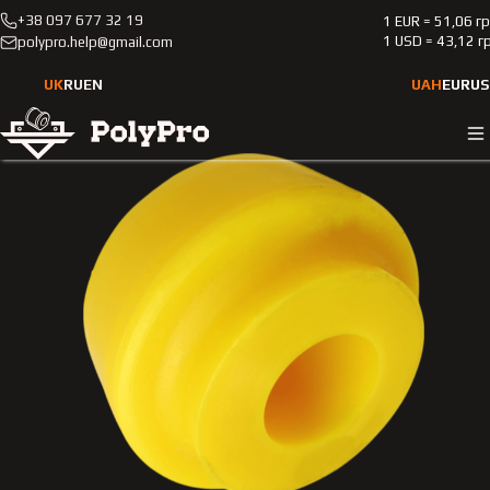
+38 097 677 32 19
1 EUR = 51,06 г
Каталог
Легкові автомобілі
Mercedes-Benz
140
1 USD = 43,12 г
polypro.help@gmail.com
1991-1998
Поліуретанова втулка переднього стабілізатора Merсedes
UK
RU
EN
UAH
EUR
US
Benz 140 1991-1998 4.2L HARDNESS