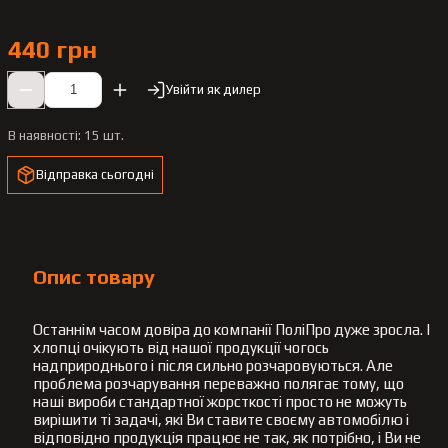
440 грн
Увійти як дилер
В наявності:
15 шт.
Відправка сьогодні
Опис товару
Останнім часом довіра до компанії ПоліПро дуже зросла. І
хлопці очікують від нашої продукції чогось
надприроднього і після сильно розчаровуються. Але
проблема розчарування переважно полягає тому, що
наші вироби стандартної жорсткості просто не можуть
вирішити ті задачі, які Ви ставите своєму автомобілю і
відповідно продукція працює не так, як потрібно, і Ви не