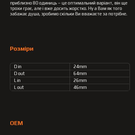
приблизно 80 одиниць – це оптимальний варіант, він ще
трохи грає, але і вже досить жорстко. Ну а Вам як того
забажає душа, зробимо скільки Ви вважаєте за потрібне.
Розміри
D in
24mm
D out
64mm
L in
26mm
L out
46mm
OEM