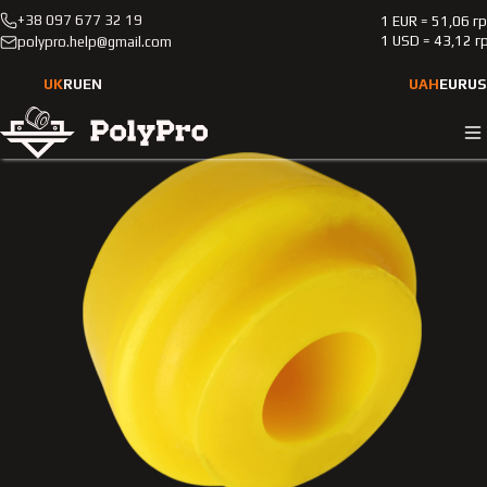
+38 097 677 32 19
1 EUR = 51,06 г
Каталог
Легкові автомобілі
Mercedes-Benz
210
1 USD = 43,12 г
polypro.help@gmail.com
1995-2002
Поліуретанова втулка переднього стабілізатора Merсedes
UK
RU
EN
UAH
EUR
US
Benz 210 1995-2002 2.6L HARDNESS