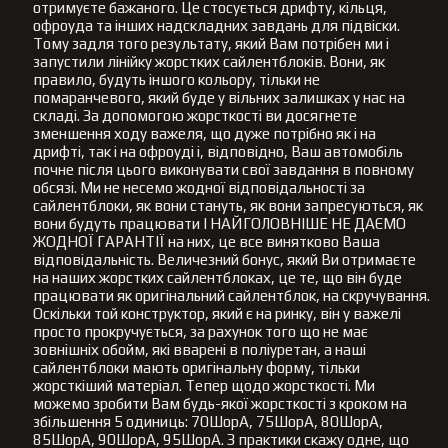
отримуєте бажаного. Це стосується дрифту, кільця,
офроуда та інших надскладних завдань для підвіски.
Тому задля того результату, який Вам потрібен ми і
запустили лінійку жорстких сайлентблоків. Вони, як
правило, будуть іншого кольору, тільки не
помаранчевого, який буде у вільних залишках у нас на
складі. За допомогою жорсткості ви досягнете
зменшення ходу важеля, що дуже потрібно як і на
дрифті, так і на офроуді і, відповідно, Ваш автомобіль
почне після цього виконувати свої завдання в повному
обсязі. Ми не несемо жодної відповідальності за
сайлентблоки, як вони стануть, як вони запресуються, як
вони будуть працювати І НАЙГОЛОВНІШЕ НЕ ДАЄМО
ЖОДНОЇ ГАРАНТІЇ на них, це все винятково Ваша
відповідальність. Величезний бонус, який Ви отримаєте
на наших жорстких сайлентблоках, це те, що він буде
працювати як оригінальний сайлентблок, на скручування.
Оскільки той конструктор, який є на ринку, він у важелі
просто прокручується, за рахунок того що не має
зовнішніх обойм, які вварені в поліуретан, а наші
сайлентблоки мають оригінальну форму, тільки
жорсткіший матеріал. Тепер щодо жорсткості. Ми
можемо зробити Вам будь-якої жорсткості з кроком на
збільшення 5 одиниць: 70ШорА, 75ШорА, 80ШорА,
85ШорА, 90ШорА, 95ШорА. З практики скажу одне, що