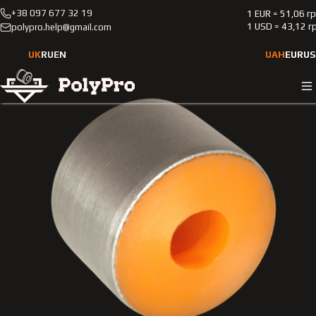
+38 097 677 32 19
1 EUR = 51,06 г
Каталог
Легкові автомобілі
Ford
Escort
1 USD = 43,12 г
polypro.help@gmail.com
1990-1992
Поліуретанова втулка стійки заднього стабілізатора Ford
UK
RU
EN
UAH
EUR
US
Escort 1990-1992