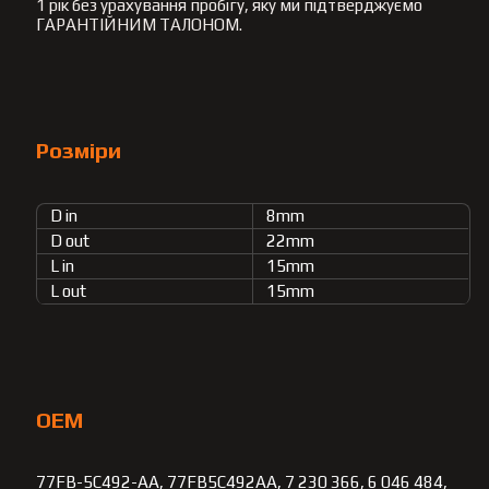
1 рік без урахування пробігу, яку ми підтверджуємо
ГАРАНТІЙНИМ ТАЛОНОМ.
Розміри
D in
8mm
D out
22mm
L in
15mm
L out
15mm
OEM
77FB-5C492-AA, 77FB5C492AA, 7 230 366, 6 046 484,