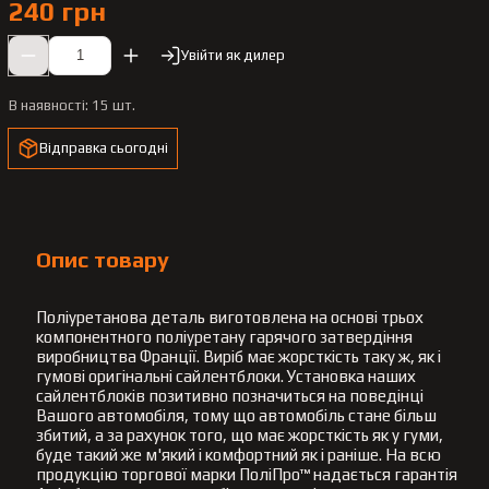
240 грн
Увійти як дилер
В наявності:
15 шт.
Відправка сьогодні
Опис товару
Поліуретанова деталь виготовлена на основі трьох
компонентного поліуретану гарячого затвердіння
виробництва Франції. Виріб має жорсткість таку ж, як і
гумові оригінальні сайлентблоки. Установка наших
сайлентблоків позитивно позначиться на поведінці
Вашого автомобіля, тому що автомобіль стане більш
збитий, а за рахунок того, що має жорсткість як у гуми,
буде такий же м'який і комфортний як і раніше. На всю
продукцію торгової марки ПоліПро™ надається гарантія