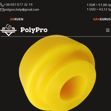
+38 097 677 32 19
1 EUR = 51,06 г
Каталог
Легкові автомобілі
Mercedes-Benz
201
1 USD = 43,12 г
polypro.help@gmail.com
1988-1993
Поліуретанова втулка переднього стабілізатора Merсedes
UK
RU
EN
UAH
EUR
US
Benz 201 1988-1993 2.0L HARDNESS