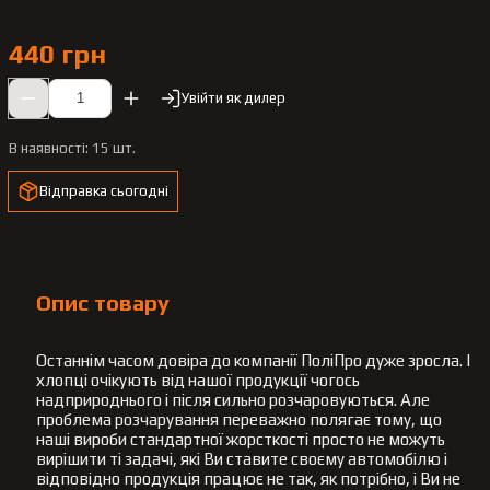
440 грн
Увійти як дилер
В наявності:
15 шт.
Відправка сьогодні
Опис товару
Останнім часом довіра до компанії ПоліПро дуже зросла. І
хлопці очікують від нашої продукції чогось
надприроднього і після сильно розчаровуються. Але
проблема розчарування переважно полягає тому, що
наші вироби стандартної жорсткості просто не можуть
вирішити ті задачі, які Ви ставите своєму автомобілю і
відповідно продукція працює не так, як потрібно, і Ви не