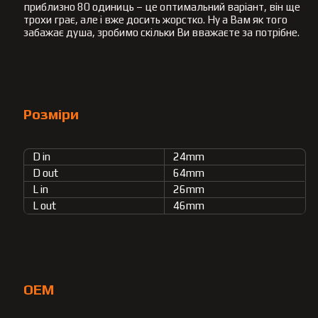
приблизно 80 одиниць – це оптимальний варіант, він ще
трохи грає, але і вже досить жорстко. Ну а Вам як того
забажає душа, зробимо скільки Ви вважаєте за потрібне.
Розміри
D in
24mm
D out
64mm
L in
26mm
L out
46mm
OEM