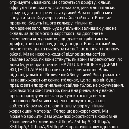
отримуєте бажаного. Це стосується дрифту, кільця,
офроуда та інших надскладних завдань для підвіски.
Тому задля того результату, який Вам потрібен ми і
запустили лінійку жорстких сайлентблоків. Вони, як
правило, будуть іншого кольору, тільки не
помаранчевого, який буде у вільних залишках у нас на
складі. За допомогою жорсткості ви досягнете
зменшення ходу важеля, що дуже потрібно як і на
дрифті, так і на офроуді і, відповідно, Ваш автомобіль
почне після цього виконувати свої завдання в повному
обсязі. Ми не несемо жодної відповідальності за
сайлентблоки, як вони стануть, як вони запресуються, як
вони будуть працювати І НАЙГОЛОВНІШЕ НЕ ДАЄМО
ЖОДНОЇ ГАРАНТІЇ на них, це все винятково Ваша
відповідальність. Величезний бонус, який Ви отримаєте
на наших жорстких сайлентблоках, це те, що він буде
працювати як оригінальний сайлентблок, на скручування.
Оскільки той конструктор, який є на ринку, він у важелі
просто прокручується, за рахунок того що не має
зовнішніх обойм, які вварені в поліуретан, а наші
сайлентблоки мають оригінальну форму, тільки
жорсткіший матеріал. Тепер щодо жорсткості. Ми
можемо зробити Вам будь-якої жорсткості з кроком на
збільшення 5 одиниць: 70ШорА, 75ШорА, 80ШорА,
85ШорА, 90ШорА, 95ШорА. З практики скажу одне, що