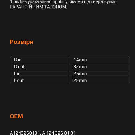
1 рік без урахування пробігу, яку ми підтверджуємо
ГАРАНТІЙНИМ ТАЛОНОМ.
Розміри
D in
14mm
D out
32mm
L in
25mm
L out
28mm
OEM
A1243260181, A 124 326 01 81