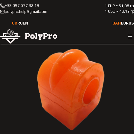
+38 097 677 32 19
1 EUR = 51,06 г
Каталог
Легкові автомобілі
Mercedes-Benz
201
1 USD = 43,12 г
polypro.help@gmail.com
1988-1993
Поліуретанова втулка заднього стабілізатора Merсedes-
UK
RU
EN
UAH
EUR
US
Benz 201 1988-1993 2.0L