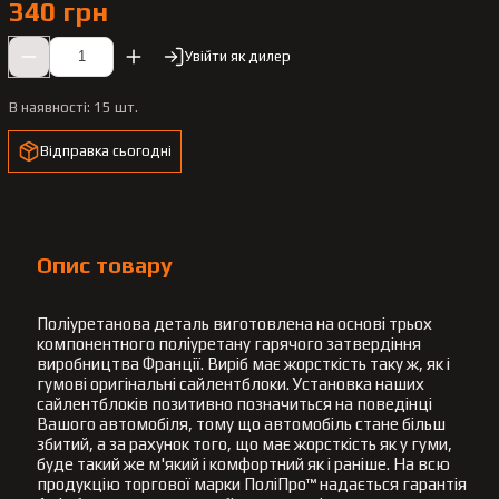
340 грн
Увійти як дилер
В наявності:
15 шт.
Відправка сьогодні
Опис товару
Поліуретанова деталь виготовлена на основі трьох
компонентного поліуретану гарячого затвердіння
виробництва Франції. Виріб має жорсткість таку ж, як і
гумові оригінальні сайлентблоки. Установка наших
сайлентблоків позитивно позначиться на поведінці
Вашого автомобіля, тому що автомобіль стане більш
збитий, а за рахунок того, що має жорсткість як у гуми,
буде такий же м'який і комфортний як і раніше. На всю
продукцію торгової марки ПоліПро™ надається гарантія