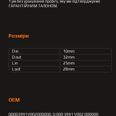
1 рік без урахування пробігу, яку ми підтверджуємо
ГАРАНТІЙНИМ ТАЛОНОМ.
Розміри
D in
10mm
D out
32mm
L in
25mm
L out
28mm
OEM
Q0003991V002000000, Q 000 3991 V002 000000