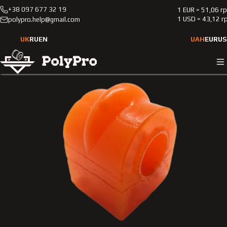
+38 097 677 32 19
1 EUR = 51,06 г
Каталог
Легкові автомобілі
Smart
Fortwo
1 USD = 43,12 г
polypro.help@gmail.com
2002-2007
Поліуретанова втулка заднього стабілізатора Smart
UK
RU
EN
UAH
EUR
US
Fortwo 2002-2007 1.0L