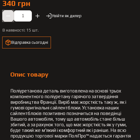
340 грн
Увійти як дилер
В наявності:
15 шт.
Відправка сьогодні
Опис товару
Поліуретанова деталь виготовлена на основі трьох
компонентного поліуретану гарячого затвердіння
виробництва Франції. Виріб має жорсткість таку ж, як і
гумові оригінальні сайлентблоки. Установка наших
сайлентблоків позитивно позначиться на поведінці
Вашого автомобіля, тому що автомобіль стане більш
збитий, а за рахунок того, що має жорсткість як у гуми,
буде такий же м'який і комфортний як і раніше. На всю
продукцію торгової марки ПоліПро™ надається гарантія