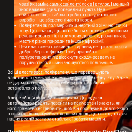
увазі як заміна самих сайлентблоків і втулок, і менший
знос важелів (див. попередній пункт). Ну а
найголовніше, стабільна робота поліуретанових
виробів – це збережені час та нерви.
Поліуретан як полімер більш інертний з хімічної точки
зору. Це означає, що він не боїться впливу агресивних
речовин: реагентів на зимових дорогах, розчинників,
мастил різної природи та іншої нафтохімії.
Цей еластомер стійкий до стирання, не тріскається та
добре зберігає форму. Тому при роботі
поліуретанових підвісок кути сходу-розвалу не
порушуються, а шини зношуються повільніше.
Всі ці властивості поліуретану, що перевершують
властивості гуми, забезпечують більш безпечну їзду. Адже
не дарма на професійних гоночних автомобілях
встановлено поліуретану.
Але не обов'язково бути гонщиком. Досвідчені
автомайстри радять перейти на поліуретан і знають, як
його грамотно встановити, щоб він прослужив довго. Якщо
в інших країнах, в умовах хороших доріг, це тюнінг, то для
наших реалій застава стабільної роботи машини.
Поліуретанові сайлентблоки від ПоліПро