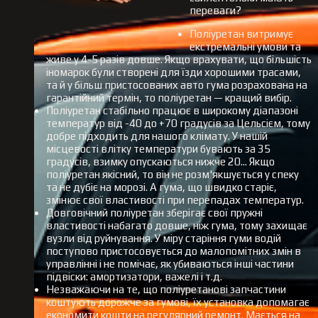
переваги?
Поліуретан витримує
екстремальні умови та
живе у 4-5 разів довше. Якщо врахувати, що більшість
іномарок були створені для їзди хорошими трасами,
та й у більш пристосованих авто гума розрахована на
гарантійний термін, то поліуретан — кращий вибір.
Поліуретан стабільно працює в широкому діапазоні
температур від -40 до +70 градусів за Цельсієм, тому
добре підходить для нашого клімату. У нашій
місцевості влітку температури бувають за 35
градусів, взимку опускаються нижче 20... Якщо
поліуретан якісний, то він не розм'якшується у спеку
та не дубіє на морозі. А гума, що швидко старіє,
змінює свої властивості при перепадах температур.
Довговічний поліуретан зберігає свої пружні
властивості набагато довше, ніж гума, тому захищає
вузли від руйнування. У міру старіння гуми водій
поступово пристосовується до малопомітних змін в
управлінні і не помічає, як убиваються інші частини
підвіски: амортизатори, важелі і т.д.
Незважаючи на те, що поліуретанові запчастини
коштують дорожче за гумові, їх установка допомагає
економити кошти на регулярний ремонт. Мається на