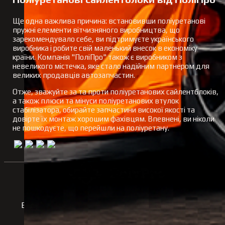
Ще одна важлива причина: встановивши поліуретанові
пружні елементи вітчизняного виробництва, що
зарекомендувало себе, ви підтримуєте українського
виробника і робите свій маленький внесок в економіку
країни. Компанія "ПоліПро" також є виробником з
невеликого містечка, яке стало надійним партнером для
великих продавців автозапчастин.
Отже, зважуйте за та проти поліуретанових сайлентблоків,
а також плюси та мінуси поліуретанових втулок
стабілізатора, обирайте запчастини високої якості та
довірте їх монтаж хорошим фахівцям. Впевнені, ви ніколи
не пошкодуєте, що перейшли на поліуретану.
Ведущий производитель качественных автозапчастей