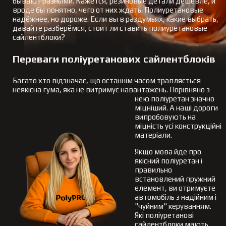
бывают разными. Кажется, резиновые детали дешевле, и
вроде бы понятно, чего от них ждать. Полиуретановые
надёжнее, но дороже. Если вы в раздумьях, какие выбрать,
давайте разберёмся, стоит ли ставить полиуретановые
сайлентблоки?
Переваги поліуретанових сайлентблоків
Багато хто відзначає, що останнім часом трапляється
неякісна гума, яка не витримує навант
ажень. Порівняно з
нею поліуретан значно
міцніший. А наші дороги
випробовують на
міцність усі конструкційні
матеріали.
Якщо мова йде про
якісний поліуретан і
правильно
встановлений пружний
елемент, ви отримуєте
автомобіль з надійним і
"чуйним" керуванням.
Які поліуретанові
сайлентблоки мають