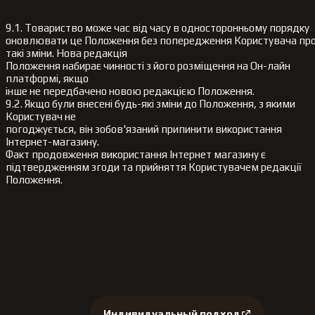
9.1. Товариство може час від часу в односторонньому порядку
оновлювати це Положення без попередження Користувача пр
такі зміни. Нова редакція
Положення набирає чинності з його розміщення на Он-лайн
платформі, якщо
інше не передбачено новою редакцією Положення.
9.2. Якщо були внесені будь-які зміни до Положення, з якими
Користувач не
погоджується, він зобов'язаний припинити використання
Інтернет-магазину.
Факт продовження використання Інтернет магазину є
підтвердженням згоди та прийняття Користувачем редакції
Положення.
Наши преимущества:
Индивидуальный подход