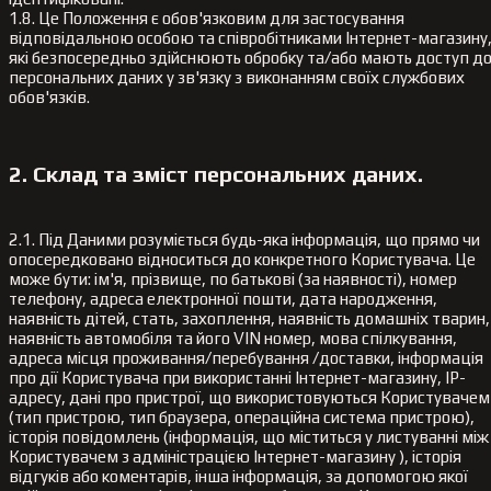
1.8. Це Положення є обов'язковим для застосування
відповідальною особою та співробітниками Інтернет-магазину
які безпосередньо здійснюють обробку та/або мають доступ д
персональних даних у зв'язку з виконанням своїх службових
обов'язків.
2. Склад та зміст персональних даних.
2.1. Під Даними розуміється будь-яка інформація, що прямо чи
опосередковано відноситься до конкретного Користувача. Це
може бути: ім'я, прізвище, по батькові (за наявності), номер
телефону, адреса електронної пошти, дата народження,
наявність дітей, стать, захоплення, наявність домашніх тварин,
наявність автомобіля та його VIN номер, мова спілкування,
адреса місця проживання/перебування /доставки, інформація
про дії Користувача при використанні Інтернет-магазину, IP-
адресу, дані про пристрої, що використовуються Користувачем
(тип пристрою, тип браузера, операційна система пристрою),
історія повідомлень (інформація, що міститься у листуванні між
Користувачем з адміністрацією Інтернет-магазину ), історія
відгуків або коментарів, інша інформація, за допомогою якої