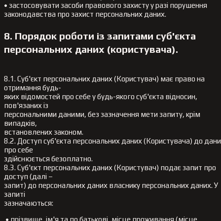
• застосовувати засоби правового захисту у разі порушення
законодавства про захист персональних даних.
8. Порядок роботи із запитами суб'єкта
персональних даних (користувача).
8.1. Суб'єкт персональних даних (Користувач) має право на
отримання будь-
яких відомостей про себе у будь-якого суб'єкта відносин,
пов'язаних із
персональними даними, без зазначення мети запиту, крім
випадків,
встановлених законом.
8.2. Доступ суб'єкта персональних даних (Користувача) до дан
про себе
здійснюється безоплатно.
8.3. Суб'єкт персональних даних (Користувач) подає запит про
доступ (далі –
запит) до персональних даних власнику персональних даних. У
запиті
зазначаються:
• прізвище, ім'я та по батькові, місце проживання (місце