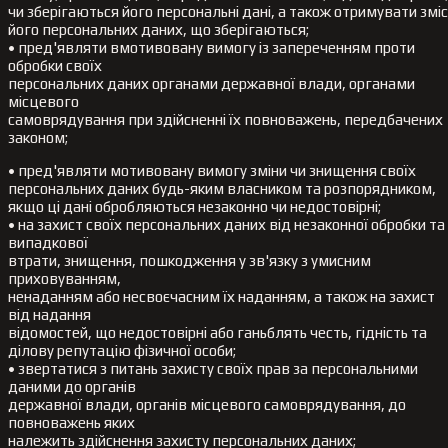
чи зберігаються його персональні дані, а також отримувати змі
його персональних даних, що зберігаються;
• пред'являти вмотивовану вимогу із запереченням проти
обробки своїх
персональних даних органами державної влади, органами
місцевого
самоврядування при здійсненні їх повноважень, передбачених
законом;
• пред'являти мотивовану вимогу зміни чи знищення своїх
персональних даних будь-яким власником та розпорядником,
якщо ці дані обробляються незаконно чи недостовірні;
• на захист своїх персональних даних від незаконної обробки та
випадкової
втрати, знищення, пошкодження у зв'язку з умисним
приховуванням,
ненаданням або несвоєчасним їх наданням, а також на захист
від надання
відомостей, що недостовірні або ганьблять честь, гідність та
ділову репутацію фізичної особи;
• звертатися з питань захисту своїх прав за персональними
даними до органів
державної влади, органів місцевого самоврядування, до
повноважень яких
належить здійснення захисту персональних даних;