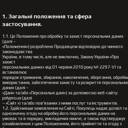
1. Загальні положення та сфера
застосування.
1.1. Це Положення про обробку та захист персональних даних
(далі –
«Положення») розроблено Продавцем відповідно до чинного
законодавства
України, в тому числі, але не виключно, Закону України «Про
захист
персональних даних» від 01 червня 2010 року № 2297-VI та
встановлює
порядок отримання, збирання, накопичення, зберігання, обробки
використання, забезпечення захисту та розкриття персональни
даних (далі –
«Дані» та/або «Персональні дані») за допомогою веб-сайту:
polypro.ua (далі
– «Сайт ») та/або пов'язаних з ними послуг та інструментів.
1.2. Здійснивши замовлення на Сайті, Покупець надає дозвіл та
однозначну згоду на обробку його персональних даних на
умовах та в порядку, викладених нижче, а також підтверджує
ознайомлення з цим Положенням, його прийняття та згоду з