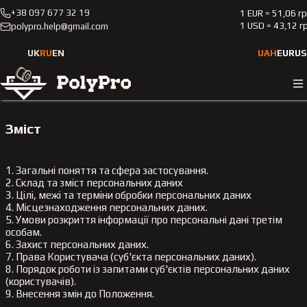
+38 097 677 32 19
1 EUR = 51,06 г
Положення про обробку та захист
1 USD = 43,12 г
polypro.help@gmail.com
персональних даних
UK
RU
EN
UAH
EUR
US
Зміст
1. Загальні поняття та сфера застосування.
2. Склад та зміст персональних даних
3. Цілі, межі та терміни обробки персональних даних
4. Місцезнаходження персональних даних.
5. Умови розкриття інформації про персональні дані третім
особам.
6. Захист персональних даних.
7. Права Користувача (суб'єкта персональних даних).
8. Порядок роботи із запитами суб'єктів персональних даних
(користувачів).
9. Внесення змін до Положення.