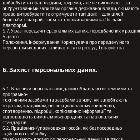
добробуту та прав людини, зокрема, але не виключно : - за
обґрунтованими запитами органів державної влади, які мають
право витребувати та отримувати такі дані; – для цілей
боротьби з шахрайством та зловживаннями на Он-лайн
платформі.
5.7. У разі передачі персональних даних, передбачених у розділі
5 цього
Положення, інформування Користувача про передачу його
персональних даних залишається на розсуд Товариства.
6. Захист персональних даних.
6.1. Власники персональних даних обладнані системними та
програмно-
технічними засобами та засобами зв'язку, які запобігають
втратам, крадіжкам, несанкціонованому знищенню,
спотворенню, підробці, копіюванню інформації та
відповідають вимогам міжнародних та національних
стандартів.
6.2. Працівники/уповноважені особи, які безпосередньо
здійснюють обробку
та/або мають доступ до персональних даних у зв'язку з