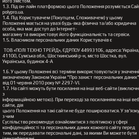
його змістом.
1.3. Під он-лайн платформою цього Положення розуміється Сай
polypro.ua.
1.4. Під Користувачем (Покупцем, Споживачем) у цьому
Положенні мається на увазі будь-яка фізична та/або юридична
особа, яка має доступ до Інтернет-
магазину та використовує його функціональність та сервіси.
1.5. Власником персональних даних Користувачів є
ТОВ «ПОЛІ ТЕХНО ТРЕЙД», ЄДРПОУ 44993106, адреса: Україна
41100, Сумська обл., Шосткинський р-н, місто Шостка, вул.
Українська, будинок 4-А
1.6. У цьому Положенні всі терміни використовуються у значенні
визначеному Законом України "Про захист персональних даних
від 01 червня 2010 року № 2297-VI.
1.7. На сайті можуть бути посилання на інші веб-сайти (виключн
з
інформаційною метою). При переході за посиланням на інші веб
сайти, дія
цього Положення на такі сайти не буде поширюватися. У зв'язк
з чим
Суспільство рекомендує ознайомитися з політикою у сфері
конфіденційності та персональних даних кожного сайту перед
тим, як передавати персональні дані, за якими Ви можете бути
ідентифіковані.