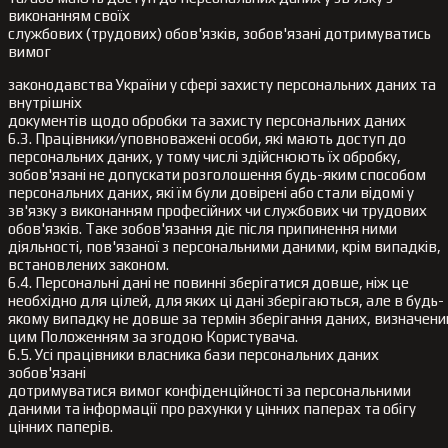
виконанням своїх
службових (трудових) обов'язків, зобов'язані дотримуватись
вимог
законодавства України у сфері захисту персональних даних та
внутрішніх
документів щодо обробки та захисту персональних даних
6.3. Працівники/уповноважені особи, які мають доступ до
персональних даних, у тому числі здійснюють їх обробку,
зобов'язані не допускати розголошення будь-яким способом
персональних даних, які їм були довірені або стали відомі у
зв'язку з виконанням професійних чи службових чи трудових
обов'язків. Таке зобов'язання діє після припинення ними
діяльності, пов'язаної з персональними даними, крім випадків,
встановлених законом.
6.4. Персональні дані не повинні зберігатися довше, ніж це
необхідно для цілей, для яких ці дані зберігаються, але в будь-
якому випадку не довше за термін зберігання даних, визначени
цим Положенням за згодою Користувача.
6.5. Усі працівники власника бази персональних даних
зобов'язані
дотримуватися вимог конфіденційності за персональними
даними та інформації про рахунки у цінних паперах та обігу
цінних паперів.