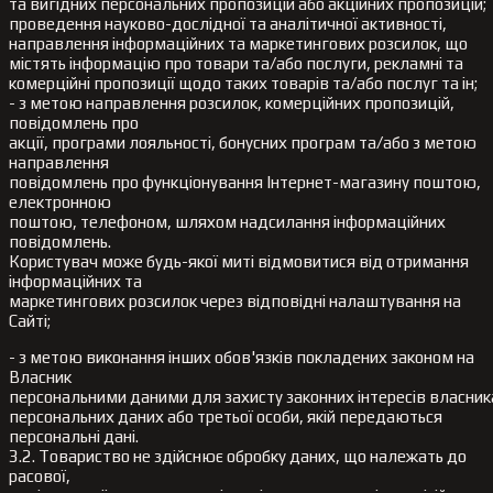
та вигідних персональних пропозицій або акційних пропозицій;
проведення науково-дослідної та аналітичної активності,
направлення інформаційних та маркетингових розсилок, що
містять інформацію про товари та/або послуги, рекламні та
комерційні пропозиції щодо таких товарів та/або послуг та ін;
- з метою направлення розсилок, комерційних пропозицій,
повідомлень про
акції, програми лояльності, бонусних програм та/або з метою
направлення
повідомлень про функціонування Інтернет-магазину поштою,
електронною
поштою, телефоном, шляхом надсилання інформаційних
повідомлень.
Користувач може будь-якої миті відмовитися від отримання
інформаційних та
маркетингових розсилок через відповідні налаштування на
Сайті;
- з метою виконання інших обов'язків покладених законом на
Власник
персональними даними для захисту законних інтересів власник
персональних даних або третьої особи, якій передаються
персональні дані.
3.2. Товариство не здійснює обробку даних, що належать до
расової,