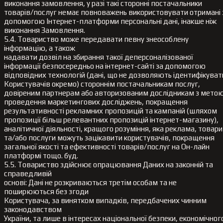
виконання замовлення, у разі такі сторонні постачальники
товарів/послуг немає повноважень використовувати отримані 
допомогою Інтернет-платформи персональні дані, інакше ніж
виконання Замовлення.
5.4. Товариство може передавати певну знеособлену
інформацію, а також
надавати дозвіл на збирання такої деперсоналізованої
інформації безпосередньо на інтернет-сайті за допомогою
відповідних технологій (дані, що не дозволяють ідентифікуват
Користувачів окремо) стороннім постачальникам послуг,
довіреним партнерам або авторизованим дослідникам з мето
проведення маркетингових досліджень, покращення
результативності рекламних пропозицій та кампаній (шляхом
пропозиції більш релевантних пропозицій інтернет-магазину),
аналітичної діяльності, кращого розуміння, яка реклама, товари
та/або послуги можуть зацікавити користувачів, покращення
загальної якості та ефективності товарів/послуг на Он-лайн
платформі тощо. буд.
5.5. Товариство здійснює опрацювання Даних на законній та
справедливій
основі: Дані не розкриваються третім особам та не
поширюються без згоди
Користувача, за винятком випадків, передбачених чинним
законодавством
України, та лише в інтересах національної безпеки, економічног