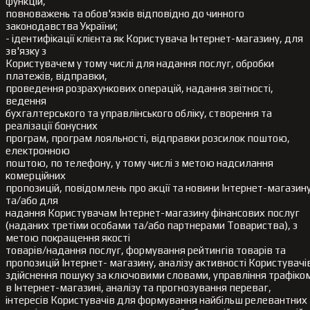
функцій,
повноважень та обов'язків відповідно до чинного
законодавства України;
- ідентифікації клієнта як Користувача Інтернет-магазину, для
зв'язку з
Користувачем у тому числі для надання послуг, обробки
платежів, відправки,
проведення розрахункових операцій, надання звітності,
ведення
бухгалтерського та управлінського обліку, створення та
реалізації бонусних
програм, програм лояльності, відправки розсилок поштою,
електронною
поштою, по телефону, у тому числі з метою надсилання
комерційних
пропозицій, повідомлень про акції та новини Інтернет-магазину
та/або для
надання Користувачам Інтернет-магазину фінансових послуг
(наданих третіми особами та/або партнерами Товариства), з
метою покращення якості
товарів/надання послуг, формування рейтингів товарів та
пропозицій Інтернет- магазину, аналізу активності Користувачі
здійснення пошуку за ключовими словами, управління трафіко
в Інтернет-магазині, аналізу та прогнозування переваг,
інтересів Користувачів для формування найбільш релевантних