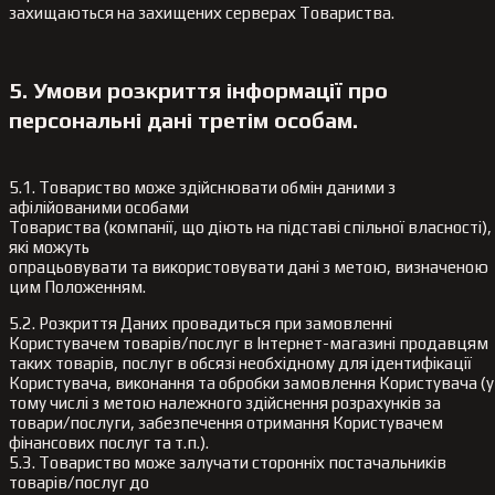
захищаються на захищених серверах Товариства.
5. Умови розкриття інформації про
персональні дані третім особам.
5.1. Товариство може здійснювати обмін даними з
афілійованими особами
Товариства (компанії, що діють на підставі спільної власності),
які можуть
опрацьовувати та використовувати дані з метою, визначеною
цим Положенням.
5.2. Розкриття Даних провадиться при замовленні
Користувачем товарів/послуг в Інтернет-магазині продавцям
таких товарів, послуг в обсязі необхідному для ідентифікації
Користувача, виконання та обробки замовлення Користувача (у
тому числі з метою належного здійснення розрахунків за
товари/послуги, забезпечення отримання Користувачем
фінансових послуг та т.п.).
5.3. Товариство може залучати сторонніх постачальників
товарів/послуг до