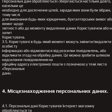
Персональні дані обробляються і зберігаються настільки довго,
наскільки це
необхідно для досягнення цілей, заради яких вони були зібрані, 
тому числі
для виконання будь-яких юридичних, бухгалтерських вимог аб
вимог щодо
звітності або до моменту видалення даних Користувачем або н
запит
Користувача.
3.5. Користувачі в будь-який момент можуть змінити/видалити
особисту
інформацію або відмовитися від розсилки повідомлень, або
відкликати згоду на обробку даних. Це можна зробити шляхом
надсилання повідомлення на
офіційну адресу електронної пошти з позначкою у темі листа
«Персональні
дані».
4. Місцезнаходження персональних даних.
4.1. Персональні дані Користувачів Інтернет магазину
обробляються та