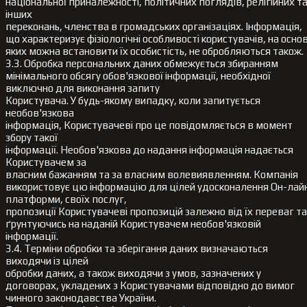
національної приналежності, політичних поглядів, релігійних т
інших
переконань, членства в громадських організаціях. Інформація,
що характеризує фізіологічні особливості користувачів, на основ
яких можна встановити їх особистість, не обробляються також.
3.3. Обробка персональних даних обмежується збиранням
мінімального обсягу обов'язкової інформації, необхідної
виключно для виконання запиту
Користувача. У будь-якому випадку, коли запитується
необов'язкова
інформація, Користувачеві про це повідомляється в момент
збору такої
інформації. Необов'язкова до надання інформація надається
Користувачем за
власним бажанням та за власним волевиявленням. Компанія
використовує цю інформацію для цілей удосконалення Он-лай
платформи, своїх послуг,
пропозиції Користувачеві пропозицій залежно від їх переваг та
ґрунтуючись на наданій Користувачем необов'язковій
інформації.
3.4. Терміни обробки та зберігання даних визначаються
виходячи із цілей
обробки даних, а також виходячи з умов, зазначених у
договорах, укладених з Користувачами відповідно до вимог
чинного законодавства України.