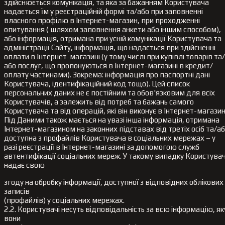
здійснюється комунікація, та яка за бажанням Користувача
надається їм у реєстраційній формі та/або при заповненні
власного профілю в Інтернет-магазин, при проходженні
опитування ( шляхом заповнення анкети або іншим способом),
або інформація, отримана при усній комунікації Користувача та
адміністрації Сайту, інформація, що надається при здійсненні
оплати в Інтернет-магазині (у тому числі при купівлі товарів та/
або послуг, що пропонуються в Інтернет-магазині в кредит/
оплату частинами). Зокрема: інформація про паспортні дані
Користувача, ідентифікаційний код тощо). Цей список
персональних даних не є постійним та обов'язковим для всіх
Користувачів, а залежить від потреб та бажань самого
Користувача та від операцій, які він виконує в Інтернет-магазин
Під Даними також мається на увазі інша інформація, отримана
Інтернет-магазином на законних підставах від третіх осіб та/а
доступна з профайлів Користувача в соціальних мережах – у
разі реєстрації в Інтернет-магазині за допомогою служб
автентифікації соціальних мереж. У такому випадку Користува
надає свою
згоду на обробку інформації, доступної з відповідних облікових
записів
(профайлів) у соціальних мережах.
2.2. Користувачі несуть відповідальність за всю інформацію, як
вони