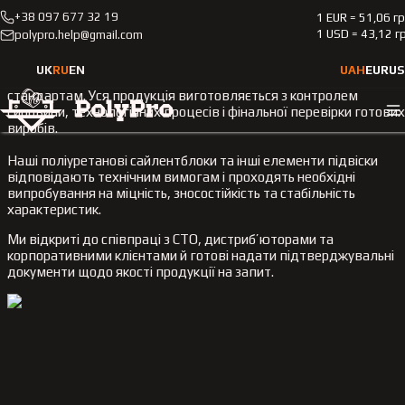
+38 097 677 32 19
1 EUR = 51,06 г
Сертифікати якості
1 USD = 43,12 г
polypro.help@gmail.com
UK
RU
EN
UAH
EUR
US
У PolyPro ми приділяємо особливу увагу якості та відповідності
стандартам. Уся продукція виготовляється з контролем
сировини, технологічних процесів і фінальної перевірки готових
виробів.
Наші поліуретанові сайлентблоки та інші елементи підвіски
відповідають технічним вимогам і проходять необхідні
випробування на міцність, зносостійкість та стабільність
характеристик.
Ми відкриті до співпраці з СТО, дистриб’юторами та
корпоративними клієнтами й готові надати підтверджувальні
документи щодо якості продукції на запит.
Наши преимущества: