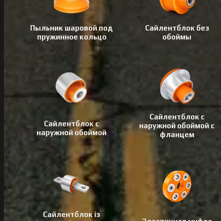
Пыльник шаровой под
Сайлентблок без
пружинное кольцо
обоймы
Сайлентблок с
Сайлентблок с
наружной обоймой с
наружной обоймой
фланцем
Сайлентблок із