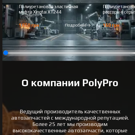
Полиуретановая эластичная
Полиуретанова
муфта Xingtai XT244
рессоры в серь
2010-
PP104576
PP203255
1 650 грн
160 грн
Подробнее
О компании PolyPro
Ведущий производитель качественных
автозапчастей с международной репутацией.
Более 25 лет мы производим
высококачественные автозапчасти, которые