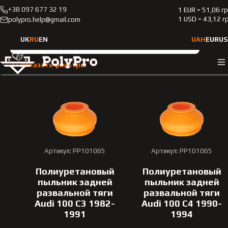
+38 097 677 32 19
1 EUR = 51,06 г
Каталог
Пыльник шаровой под пружинное кольцо
1 USD = 43,12 г
polypro.help@gmail.com
Пыльник шаровой под пру
UK
RU
EN
UAH
EUR
US
Тип транспортного средства
Показать фильтры
Выберите тип транспортного средства
Марка автомобиля
Выберите марку
Артикул: PP101065
Артикул: PP101065
Модель
Полиуретановый
Полиуретановый
Выберите модель
пыльник задней
пыльник задней
развальной тяги
развальной тяги
Год выпуска
Audi 100 С3 1982-
Audi 100 С4 1990-
1991
1994
Выберите год выпуска