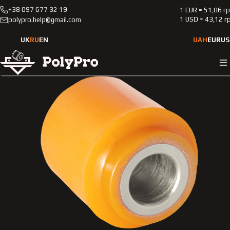
+38 097 677 32 19
1 EUR = 51,06 г
Каталог
Мототехника
BRP
Outlander 800
1 USD = 43,12 г
polypro.help@gmail.com
2006-2015
Полиуретановый сайлентблок переднего амортизатора
UK
RU
EN
UAH
EUR
US
квадроцикла BRP Outlander 800