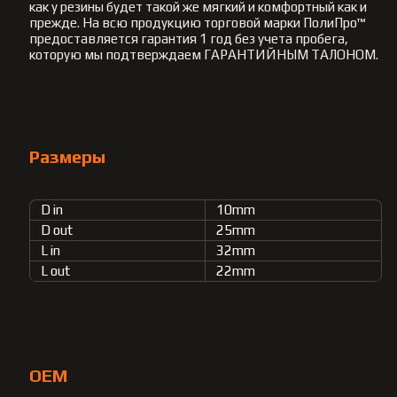
как у резины будет такой же мягкий и комфортный как и
прежде. На всю продукцию торговой марки ПолиПро™
предоставляется гарантия 1 год без учета пробега,
которую мы подтверждаем ГАРАНТИЙНЫМ ТАЛОНОМ.
Размеры
D in
10mm
D out
25mm
L in
32mm
L out
22mm
OEM