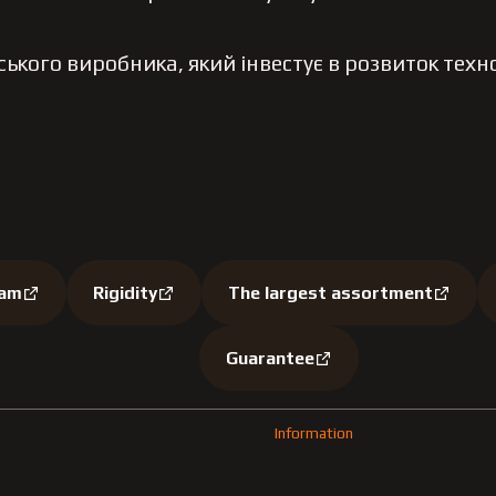
ького виробника, який інвестує в розвиток техно
ram
Rigidity
The largest assortment
Guarantee
Information