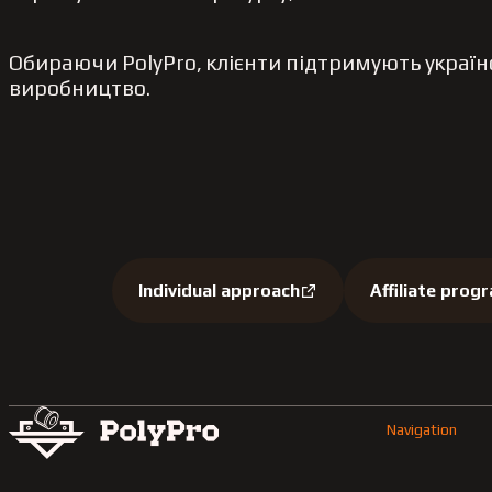
Обираючи PolyPro, клієнти підтримують українс
виробництво.
Our advantages:
Individual approach
Affiliate prog
Navigation