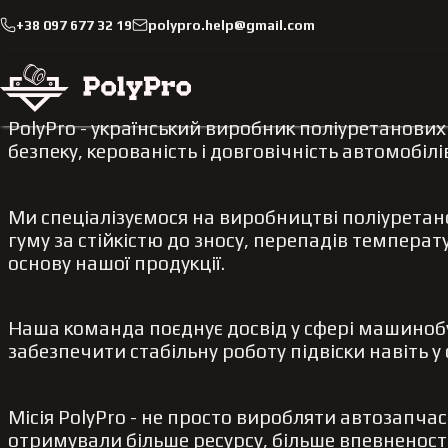
+38 097 677 32 19
polypro.help@gmail.com
PolyPro - український виробник поліуретанових
безпеку, керованість і довговічність автомобі
Ми спеціалізуємося на виробництві поліуретано
гуму за стійкістю до зносу, перепадів темпер
основу нашої продукції.
Наша команда поєднує досвід у сфері машинобу
забезпечити стабільну роботу підвіски навіть 
Місія PolyPro - не просто виробляти автозапча
отримували більше ресурсу, більше впевненост