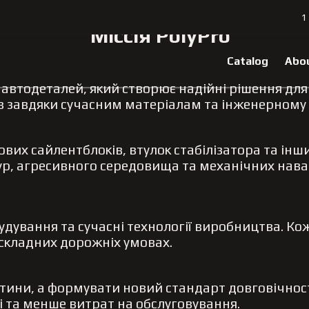
1
Міссія PolyPro
Catalog
Abo
 автодеталей, який створює надійні рішення для 
лів завдяки сучасним матеріалам та інженерному 
вих сайлентблоків, втулок стабілізатора та інш
атур, агресивного середовища та механічних нав
дування та сучасні технології виробництва. Ко
у складних дорожніх умовах.
стини, а формувати новий стандарт довговічності
і та менше витрат на обслуговування.