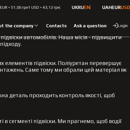
UK
RU
EN
UAH
EUR
USD
 EUR = 51,06 грн
1 USD = 43,12 грн
ut the company
Contacts
Ask a question
Login
підвіски автомобілів. Наша місія - підвищити
підходу.
их елементів підвіски. Поліуретан перевершує
антажень. Саме тому ми обрали цей матеріал як
жна деталь проходить контроль якості, щоб
 в сегменті підвіски. Ми прагнемо, щоб водії