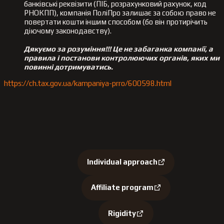
банківські реквізити (ПІБ, розрахунковий рахунок, код
РНОКПП), компанія ПоліПро залишає за собою право не
повертати кошти іншим способом (бо він протирічить
діючому законодавству).
Дякуємо за розуміння!!! Це не забаганка компанії, а
правила і постанови контролюючих органів, яких ми
повинні дотримуватись.
https://ch.tax.gov.ua/kampaniya-prro/600598.html
Our advantages:
Individual approach
Affiliate program
Rigidity