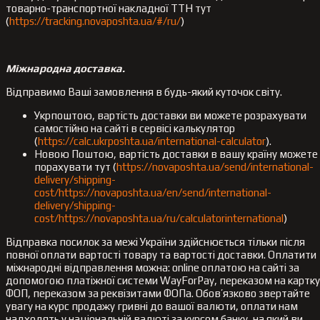
товарно-транспортної накладної ТТН тут
(
https://tracking.novaposhta.ua/#/ru/
)
Міжнародна доставка.
Відправимо Ваші замовлення в будь-який куточок світу.
Укрпоштою, вартість доставки ви можете розрахувати
самостійно на сайті в сервісі калькулятор
(
https://calc.ukrposhta.ua/international-calculator
).
Новою Поштою, вартість доставки в вашу країну можете
порахувати тут (
https://novaposhta.ua/send/international-
delivery/shipping-
cost/https://novaposhta.ua/en/send/international-
delivery/shipping-
cost/https://novaposhta.ua/ru/calculatorinternational
)
Відправка посилок за межі України здійснюється тільки після
повної оплати вартості товару та вартості доставки. Оплатити
міжнародні відправлення можна: online оплатою на сайті за
допомогою платіжної системи WayForPay, переказом на картку
ФОП, переказом за реквізитами ФОПа. Обов’язково звертайте
увагу на курс продажу гривні до вашої валюти, оплати нам
надходять у національній валюті за курсом банку, на який ви