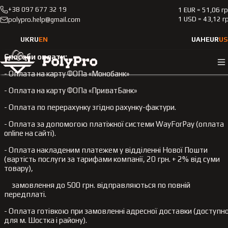
+38 097 677 32 19
1 EUR = 51,06 г
1 USD = 43,12 г
polypro.help@gmail.com
Оплата і доставка
UK
RU
EN
UAH
EUR
US
Способи оплати:
- Оплата на карту ФОПа «Монобанк»
- Оплата на карту ФОПа «ПриватБанк»
- Оплата по перерахунку згідно рахунку-фактури.
- Оплата за допомогою платіжної системи WayForPay (оплата
online на сайті).
- Оплата накладеним платежем у відділенні Нової Пошти
(вартість послуги за тарифами компанії, 20 грн. + 2% від суми
товару),
замовлення до 500 грн. відправляються по повній
передплаті.
- Оплата готівкою при замовленні адресної доставки (доступн
для м. Шостка і району).