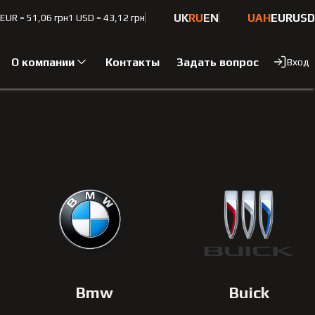
UK
RU
EN
UAH
EUR
USD
 EUR = 51,06 грн
1 USD = 43,12 грн
О компании
Контакты
Задать вопрос
Вход
Bmw
Buick