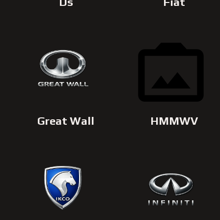
Ds
Fiat
Great Wall
HMMWV