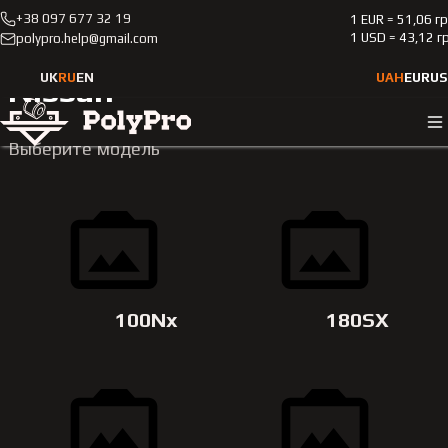
+38 097 677 32 19
1 EUR = 51,06 г
Каталог
Легковые автомобили
Nissan
1 USD = 43,12 г
polypro.help@gmail.com
UK
RU
EN
UAH
EUR
US
Nissan
Выберите модель
100Nx
180SX