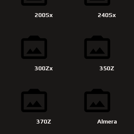
200Sx
240Sx
300Zx
350Z
370Z
Almera