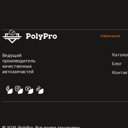
Навигация
Катало
Ведущий
производитель
Блог
качественных
автозапчастей
Контак
©
2026
PolyPro.
Все права защищены.