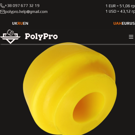
+38 097 677 32 19
1 EUR = 51,06 г
Каталог
Легковые автомобили
Mercedes-Benz
1 USD = 43,12 г
polypro.help@gmail.com
140
1991-1998
Полиуретановая втулка переднего стабилизатора
UK
RU
EN
UAH
EUR
US
Merсedes-Benz 140 1991-1998 2.0L HARDNESS