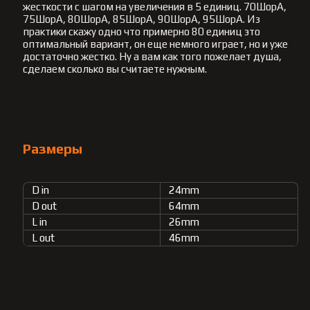
жесткости с шагом на увеличения в 5 единиц. 70ШорА,
75ШорА, 80ШорА, 85ШорА, 90ШорА, 95ШорА. Из
практики скажу одно что примерно 80 единиц это
оптимальный вариант, он еще немного играет, но и уже
достаточно жестко. Ну а вам как того пожелает душа,
сделаем сколько вы считаете нужным.
Размеры
D in
24mm
D out
64mm
L in
26mm
L out
46mm