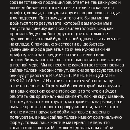
соответственно продукция работает не так как нужно и
вы не добиваетесь того что вы хотели. Это касается
дрифта, кольца, офроуда и других сверхсложных задач
для подвески. По этому для того что бы вы могли
добиться того результата, который вам нужен мы и
запустили линейку жестких сайлентблоков. Они, как
правило, будут любого другого цвета, только не
оранжевого, который будет в свободных остатках у нас
на складе. С помощью жесткости вы добьетесь
уменьшения хода рычага, что очень нужно как и на
дрифте, так и на офруде и соответственно ваш
автомобиль начнет после этого выполнять свои задачи
в полной мере. Мы не несем не какой ответственности за
сайлентблоки, как они станут, как они запрессуются, как
они будут работать И САМОЕ ГЛАВНОЕ НЕ ДАЕМ НЕ
КАКОЙ ГАРАНТИИ на них, это все сугубо под вашу
ответственность. Огромный бонус который вы получите
на наших жестких сайлентблоках, это то что он будет
работать как оригинальный сайлентблок, на скручивание.
По тому как тот конструктор, который есть на рынке, он в
рычаге просто-напросто прокручивается, за счет того
что не имеет наружных обойм, которые вварены в
полиуретан, а наши сайлентблоки имеют оригинальную
форму, только лишь жестче материал. Теперь что
касается жесткости. Мы можем сделать вам любой