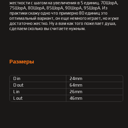
жесткости с шагом на увеличения в 5 единиц. 70ШорА,
75ШорА, 80ШорА, 85ШорА, 90ШорА, 95ШорА. Из
практики скажу одно что примерно 80 единиц это
оптимальный вариант, он еще немного играет, но и уже
достаточно жестко. Ну а вам как того пожелает душа,
сделаем сколько вы считаете нужным.
Размеры
D in
24mm
D out
64mm
L in
26mm
L out
46mm