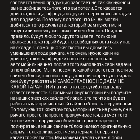
соответственно продукция работает не так как нужно и
вы не добиваетесь того что вы хотели. Это касается
дрифта, кольца, офроуда и других сверхсложных задач
для подвески. По этому для того что бы вы могли
добиться того результата, который вам нужен мы и
запустили линейку жестких сайлентблоков. Они, как
правило, будут любого другого цвета, только не
оранжевого, который будет в свободных остатках у нас
на складе. С помощью жесткости вы добьетесь
уменьшения хода рычага, что очень нужно как и на
дрифте, так и на офруде и соответственно ваш
автомобиль начнет после этого выполнять свои задачи
в полной мере. Мы не несем не какой ответственности за
сайлентблоки, как они станут, как они запрессуются, как
они будут работать И САМОЕ ГЛАВНОЕ НЕ ДАЕМ НЕ
КАКОЙ ГАРАНТИИ на них, это все сугубо под вашу
ответственность. Огромный бонус который вы получите
на наших жестких сайлентблоках, это то что он будет
работать как оригинальный сайлентблок, на скручивание.
По тому как тот конструктор, который есть на рынке, он в
рычаге просто-напросто прокручивается, за счет того
что не имеет наружных обойм, которые вварены в
полиуретан, а наши сайлентблоки имеют оригинальную
форму, только лишь жестче материал. Теперь что
касается жесткости. Мы можем сделать вам любой