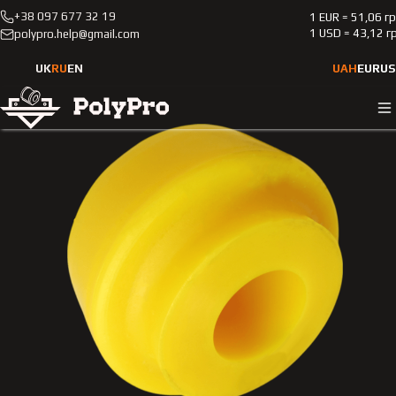
+38 097 677 32 19
1 EUR = 51,06 г
Каталог
Легковые автомобили
Mercedes-Benz
1 USD = 43,12 г
polypro.help@gmail.com
210
1995-2002
Полиуретановая втулка переднего стабилизатора
UK
RU
EN
UAH
EUR
US
Merсedes-Benz 210 1995-2002 2.0L HARDNESS