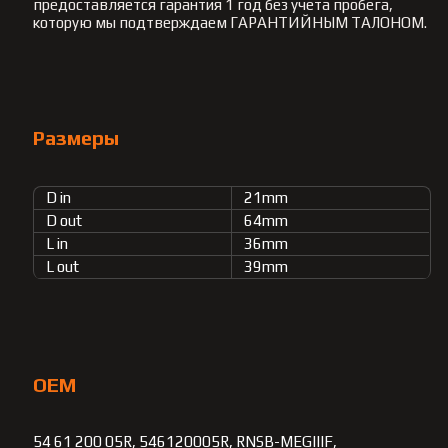
предоставляется гарантия 1 год без учета пробега,
которую мы подтверждаем ГАРАНТИЙНЫМ ТАЛОНОМ.
Размеры
D in
21mm
D out
64mm
L in
36mm
L out
39mm
OEM
54 61 200 05R, 546120005R, RNSB-MEGIIIF,