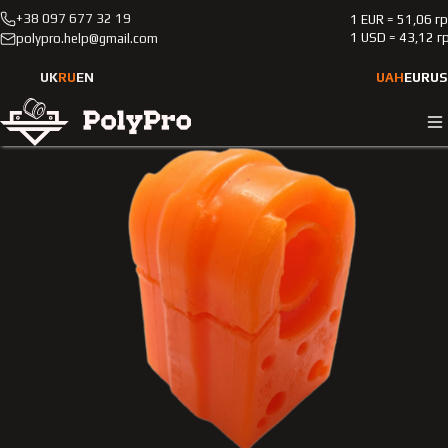
+38 097 677 32 19
1 EUR = 51,06 г
Каталог
Легковые автомобили
Renault
Clio
1 USD = 43,12 г
polypro.help@gmail.com
2005-2012
Полиуретановая втулка переднего стабилизатора Renault
UK
RU
EN
UAH
EUR
US
Clio 2005-2012 1.4L