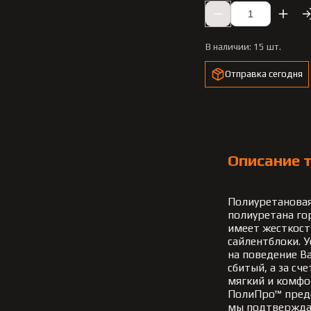
В наличии:
15 шт.
Отправка сегодня
Описание 
Полиуретановая
полиуретана го
имеет жесткост
сайлентблоки. 
на поведение В
сбитый, а за сч
мягкий и комфо
ПолиПро™ предо
мы подтвержд