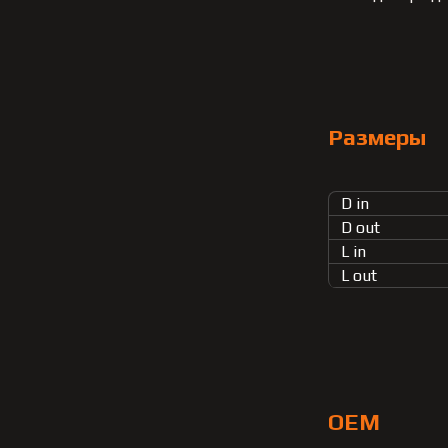
Размеры
D in
D out
L in
L out
OEM