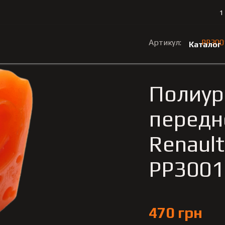
1
2008-2015
Полиуретановая втулка переднего стабилизатора
Артикул:
PP300
Каталог
Полиур
передн
Renaul
PP3001
470 грн