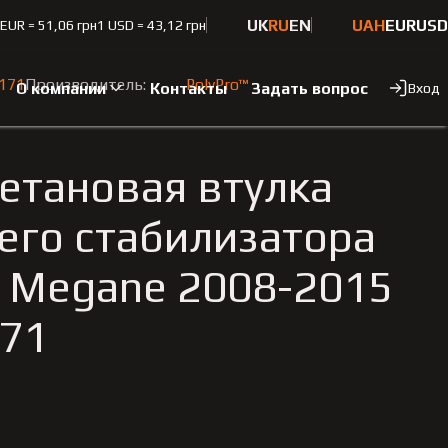
UK
RU
EN
UAH
EUR
USD
 EUR = 51,06 грн
1 USD = 43,12 грн
 Renault Megane 2008-2015
171
Производитель:
PolyPro™
О компании
Контакты
Задать вопрос
Вход
етановая втулка
его стабилизатора
t Megane 2008-2015
71