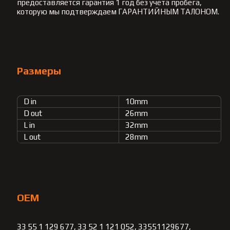
предоставляется гарантия 1 год без учета пробега,
которую мы подтверждаем ГАРАНТИЙНЫМ ТАЛОНОМ.
Размеры
D in
10mm
D out
26mm
L in
32mm
L out
28mm
OEM
33 55 1 129 677, 33 52 1 121 052, 33551129677,