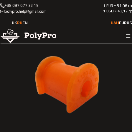
+38 097 677 32 19
1 EUR = 51,06 г
Каталог
Легковые автомобили
Bmw
E30
1 USD = 43,12 г
polypro.help@gmail.com
1982-1994
Полиуретановая втулка заднего стабилизатора Bmw E30
UK
RU
EN
UAH
EUR
US
1982-1994 1.6L