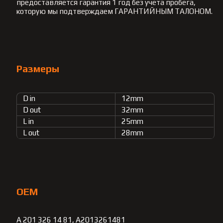
предоставляется гарантия 1 год без учета пробега,
которую мы подтверждаем ГАРАНТИЙНЫМ ТАЛОНОМ.
Размеры
D in
12mm
D out
32mm
L in
25mm
L out
28mm
OEM
A 201 326 14 81, A2013261481