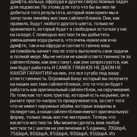
дрифта, кольца, офроуда и других сверхсложных задач
для подвески. По этому для того что бы вы могли
добиться того результата, который вам нужен мы и
запустили линейку жестких сайлентблоков. Они, как
правило, будут любого другого цвета, только не
оранжевого, который будет в свободных остатках у нас
на складе. С помощью жесткости вы добьетесь
уменьшения хода рычага, что очень нужно как и на
дрифте, так и на офруде и соответственно ваш
автомобиль начнет после этого выполнять свои задачи
в полной мере. Мы не несем не какой ответственности за
сайлентблоки, как они станут, как они запрессуются, как
они будут работать И САМОЕ ГЛАВНОЕ НЕ ДАЕМ НЕ
КАКОЙ ГАРАНТИИ на них, это все сугубо под вашу
ответственность. Огромный бонус который вы получите
на наших жестких сайлентблоках, это то что он будет
работать как оригинальный сайлентблок, на скручивание.
По тому как тот конструктор, который есть на рынке, он в
рычаге просто-напросто прокручивается, за счет того
что не имеет наружных обойм, которые вварены в
полиуретан, а наши сайлентблоки имеют оригинальную
форму, только лишь жестче материал. Теперь что
касается жесткости. Мы можем сделать вам любой
жесткости с шагом на увеличения в 5 единиц. 70ШорА,
75ШорА, 80ШорА, 85ШорА, 90ШорА, 95ШорА. Из