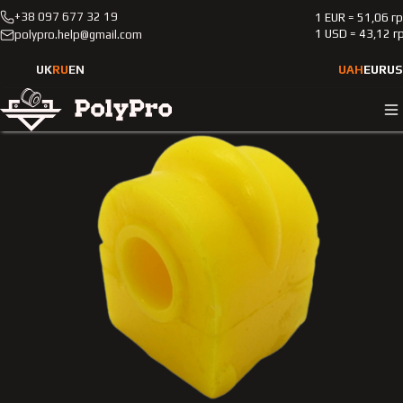
+38 097 677 32 19
1 EUR = 51,06 г
Каталог
Легковые автомобили
Smart
Fortwo
1 USD = 43,12 г
polypro.help@gmail.com
2002-2007
Полиуретановая втулка заднего стабилизатора Smart
UK
RU
EN
UAH
EUR
US
Fortwo 2002-2007 0.8D HARDNESS