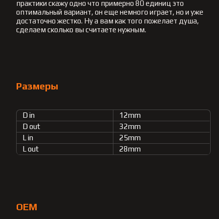
практики скажу одно что примерно 80 единиц это
оптимальный вариант, он еще немного играет, но и уже
достаточно жестко. Ну а вам как того пожелает душа,
сделаем сколько вы считаете нужным.
Размеры
D in
12mm
D out
32mm
L in
25mm
L out
28mm
OEM