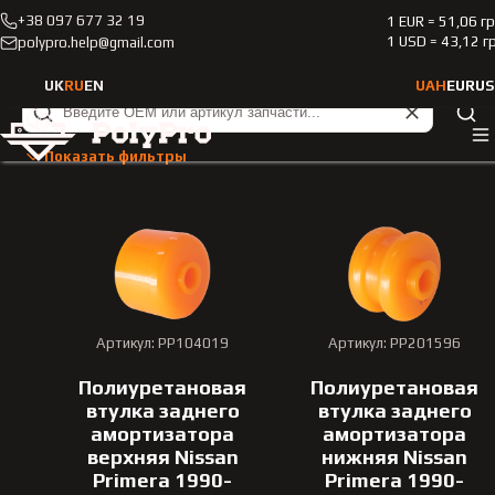
+38 097 677 32 19
1 EUR = 51,06 г
Каталог
Легковые автомобили
Nissan
Primera
1 USD = 43,12 г
polypro.help@gmail.com
1990-1996
UK
RU
EN
UAH
EUR
US
Легковые автомобили Niss
Тип транспортного средства
Показать фильтры
Легковые автомобили
Марка автомобиля
Nissan
Артикул: PP104019
Артикул: PP201596
Модель
Полиуретановая
Полиуретановая
Primera
втулка заднего
втулка заднего
амортизатора
амортизатора
Год выпуска
верхняя Nissan
нижняя Nissan
Primera 1990-
Primera 1990-
1990-1996